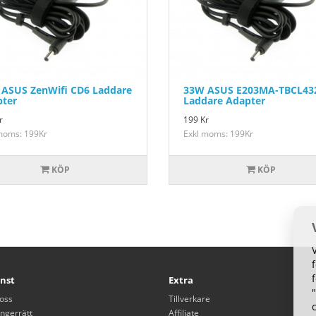
ASUS ZenWifi CD6 Laddare
33W ASUS E203MA-TBCL43
ter
Laddare Adapter
r
199
Kr
moms: 199Kr
Exkl moms: 199Kr
KÖP
KÖP
nst
Extra
oss
Tillverkare
ngerrätt
Affiliate