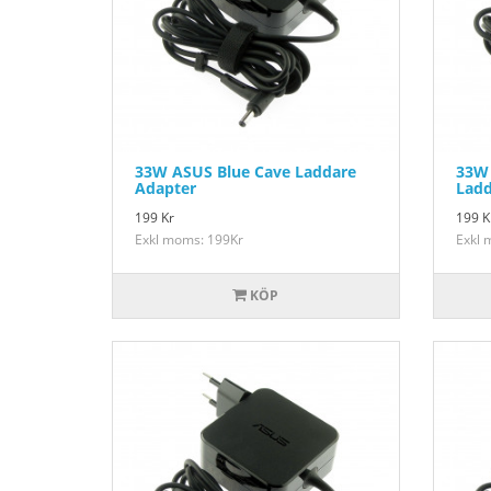
33W ASUS Blue Cave Laddare
33W 
Adapter
Ladd
199
Kr
199
K
Exkl moms: 199Kr
Exkl 
KÖP