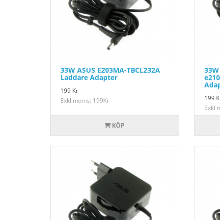
33W ASUS E203MA-TBCL232A
33W 
Laddare Adapter
e210
Adap
199
Kr
199
K
Exkl moms: 199Kr
Exkl 
KÖP