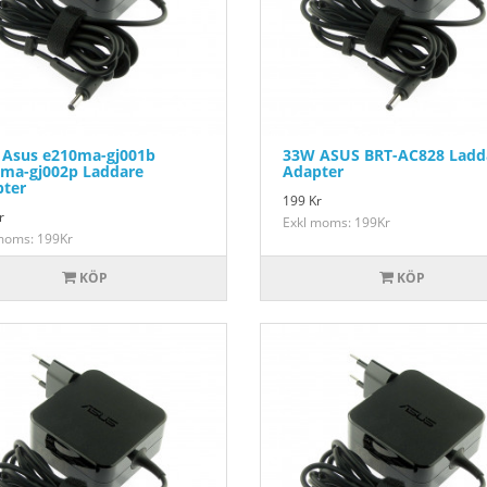
Asus e210ma-gj001b
33W ASUS BRT-AC828 Ladd
ma-gj002p Laddare
Adapter
ter
199
Kr
r
Exkl moms: 199Kr
moms: 199Kr
KÖP
KÖP