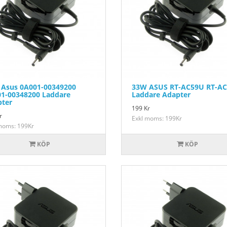
Asus 0A001-00349200
33W ASUS RT-AC59U RT-A
1-00348200 Laddare
Laddare Adapter
ter
199
Kr
r
Exkl moms: 199Kr
moms: 199Kr
KÖP
KÖP