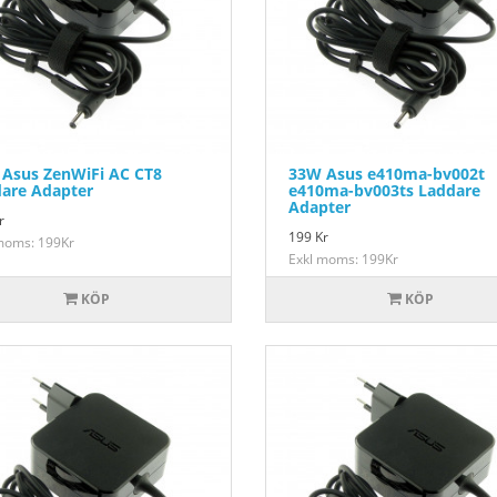
Asus ZenWiFi AC CT8
33W Asus e410ma-bv002t
are Adapter
e410ma-bv003ts Laddare
Adapter
r
199
Kr
moms: 199Kr
Exkl moms: 199Kr
KÖP
KÖP