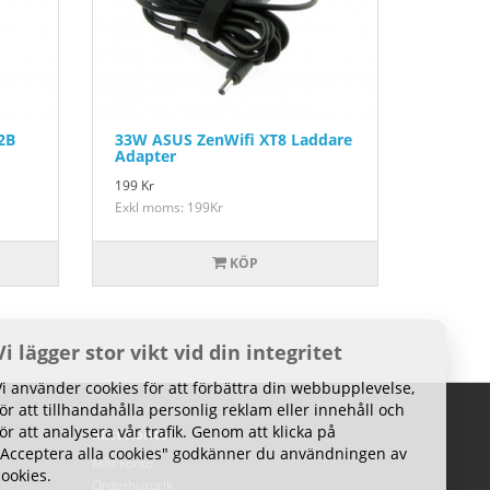
2B
33W ASUS ZenWifi XT8 Laddare
Adapter
199
Kr
Exkl moms: 199Kr
KÖP
Vi lägger stor vikt vid din integritet
Vi använder cookies för att förbättra din webbupplevelse,
för att tillhandahålla personlig reklam eller innehåll och
för att analysera vår trafik. Genom att klicka på
Mitt konto
"Acceptera alla cookies" godkänner du användningen av
Mitt konto
cookies.
Orderhistorik