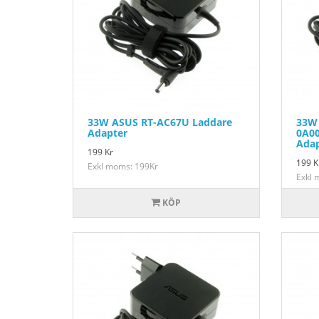
33W ASUS RT-AC67U Laddare
33W 
Adapter
0A00
Adap
199
Kr
199
K
Exkl moms: 199Kr
Exkl 
KÖP