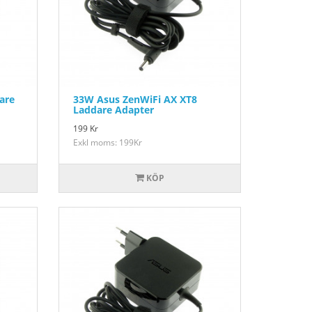
are
33W Asus ZenWiFi AX XT8
Laddare Adapter
199
Kr
Exkl moms: 199Kr
KÖP