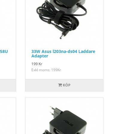
C58U
33W Asus l203na-ds04 Laddare
Adapter
199
Kr
Exkl moms: 199Kr
KÖP