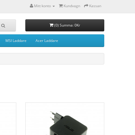
Mitt konto
Kundvagn
Kassan
(0) Summa: 0Kr
MSI Laddare
Acer Laddare