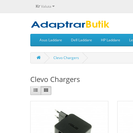
Kr
Valuta
Asus Laddare
Dell Laddare
HP Laddare
Le
Clevo Chargers
Clevo Chargers