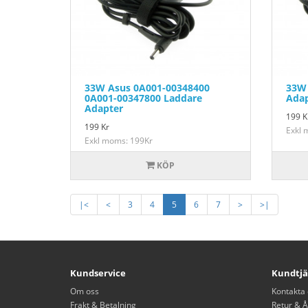
33W Asus 0A001-00348400
33W 
0A001-00347800 Laddare
Adap
Adapter
199
K
199
Kr
Exkl 
Exkl moms: 199Kr
KÖP
|<
<
3
4
5
6
7
>
>|
Kundservice
Kundtjä
Om oss
Kontakta 
Frakt & Betalning
Retur & Å