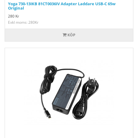
Yoga 730-13IKB 81CT0036IV Adapter Laddare USB-C 65w
Original
280
Kr
Exkl moms: 280Kr
KÖP