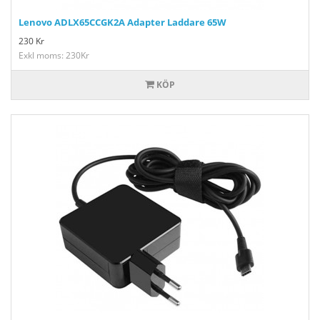
Lenovo ADLX65CCGK2A Adapter Laddare 65W
230
Kr
Exkl moms: 230Kr
KÖP