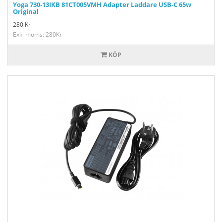
Yoga 730-13IKB 81CT005VMH Adapter Laddare USB-C 65w
Original
280
Kr
Exkl moms: 280Kr
KÖP