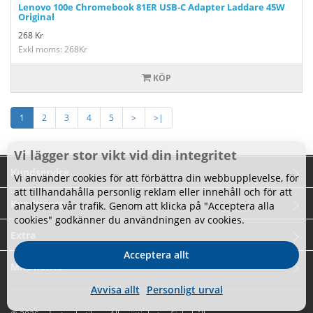
Lenovo 100e Chromebook 81ER USB-C Adapter Laddare 45W
Original
268
Kr
Exkl moms: 268Kr
KÖP
1
2
3
4
5
>
>|
Vi lägger stor vikt vid din integritet
Kundservice
Vi använder cookies för att förbättra din webbupplevelse, för
att tillhandahålla personlig reklam eller innehåll och för att
Kundtjänst
analysera vår trafik. Genom att klicka på "Acceptera alla
cookies" godkänner du användningen av cookies.
Extra
Acceptera allt
Mitt konto
Avvisa allt
Personligt urval