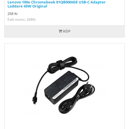
Lenovo 100e Chromebook 81QB0004SE USB-C Adapter
Laddare 45W Original
268
Kr
Exkl moms: 268Kr
KÖP