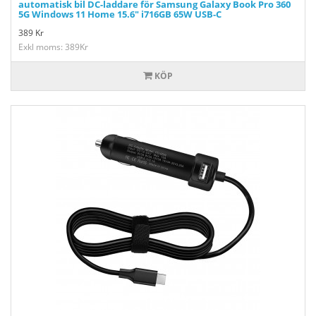
automatisk bil DC-laddare för Samsung Galaxy Book Pro 360
5G Windows 11 Home 15.6" i716GB 65W USB-C
389
Kr
Exkl moms: 389Kr
KÖP