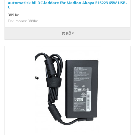
automatisk bil DC-laddare för Medion Akoya E15223 65W USB-
C
389
Kr
Exkl moms: 389Kr
KÖP