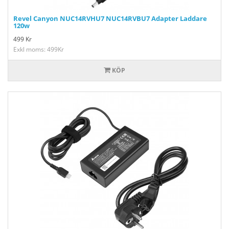
Revel Canyon NUC14RVHU7 NUC14RVBU7 Adapter Laddare
120w
499
Kr
Exkl moms: 499Kr
KÖP