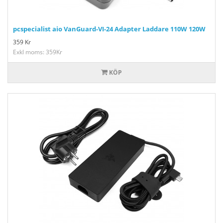
pcspecialist aio VanGuard-VI-24 Adapter Laddare 110W 120W
359
Kr
Exkl moms: 359Kr
KÖP