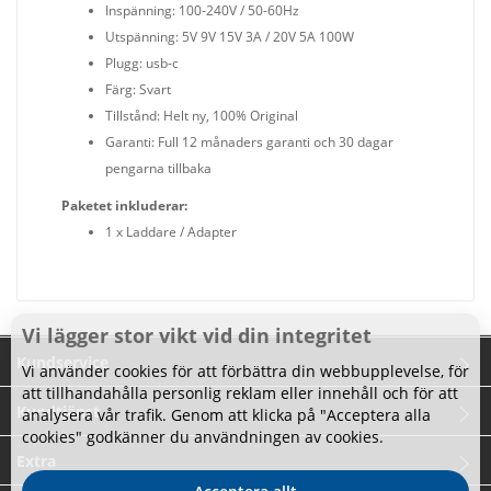
Inspänning: 100-240V / 50-60Hz
Utspänning: 5V 9V 15V 3A / 20V 5A 100W
Plugg: usb-c
Färg: Svart
Tillstånd: Helt ny, 100% Original
Garanti: Full 12 månaders garanti och 30 dagar
pengarna tillbaka
Paketet inkluderar:
1 x Laddare / Adapter
Vi lägger stor vikt vid din integritet
Kundservice
Vi använder cookies för att förbättra din webbupplevelse, för
att tillhandahålla personlig reklam eller innehåll och för att
Kundtjänst
analysera vår trafik. Genom att klicka på "Acceptera alla
cookies" godkänner du användningen av cookies.
Extra