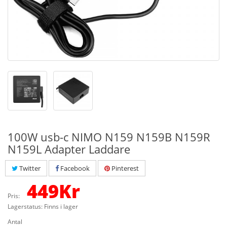
100W usb-c NIMO N159 N159B N159R
N159L Adapter Laddare
Twitter
Facebook
Pinterest
449
Kr
Pris:
Lagerstatus: Finns i lager
Antal