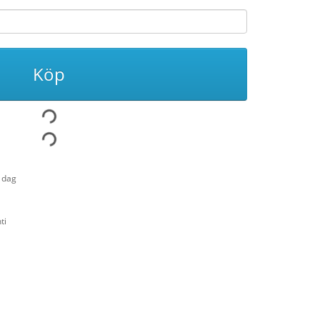
Köp
1 dag
ti