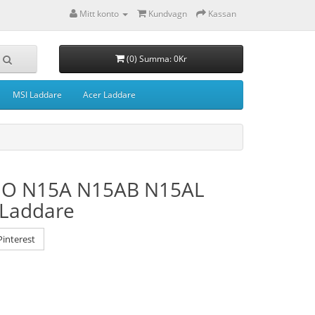
Mitt konto
Kundvagn
Kassan
(0) Summa: 0Kr
MSI Laddare
Acer Laddare
MO N15A N15AB N15AL
 Laddare
interest