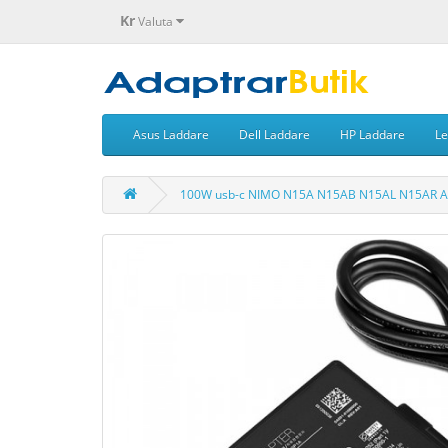
Kr
Valuta
Asus Laddare
Dell Laddare
HP Laddare
Le
100W usb-c NIMO N15A N15AB N15AL N15AR A