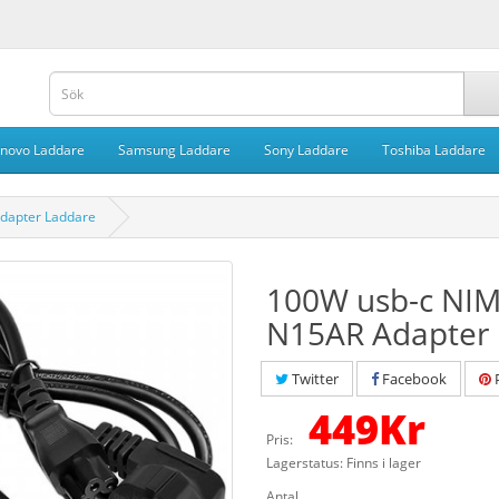
novo Laddare
Samsung Laddare
Sony Laddare
Toshiba Laddare
dapter Laddare
100W usb-c NI
N15AR Adapter
Twitter
Facebook
P
449
Kr
Pris:
Lagerstatus: Finns i lager
Antal