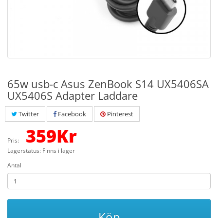
65w usb-c Asus ZenBook S14 UX5406SA
UX5406S Adapter Laddare
Twitter
Facebook
Pinterest
359
Kr
Pris:
Lagerstatus: Finns i lager
Antal
Köp