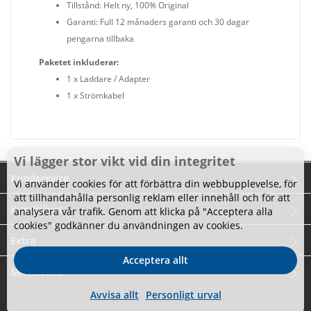
Tillstånd: Helt ny, 100% Original
Garanti: Full 12 månaders garanti och 30 dagar
pengarna tillbaka
Paketet inkluderar:
1 x Laddare / Adapter
1 x Strömkabel
Vi lägger stor vikt vid din integritet
Kundservice
Vi använder cookies för att förbättra din webbupplevelse, för
att tillhandahålla personlig reklam eller innehåll och för att
Kundtjänst
analysera vår trafik. Genom att klicka på "Acceptera alla
cookies" godkänner du användningen av cookies.
Extra
Acceptera allt
Mitt konto
Avvisa allt
Personligt urval