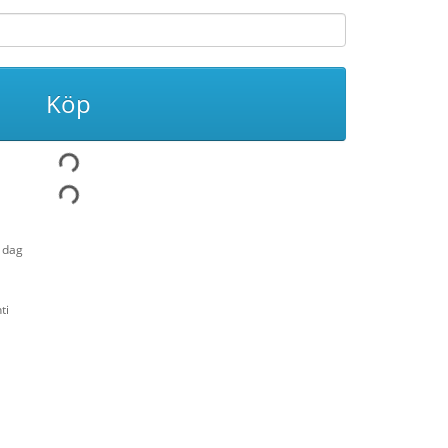
Köp
1 dag
ti