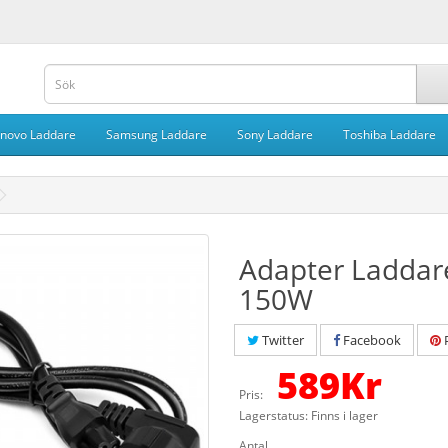
novo Laddare
Samsung Laddare
Sony Laddare
Toshiba Laddare
Adapter Laddar
150W
Twitter
Facebook
P
589
Kr
Pris:
Lagerstatus: Finns i lager
Antal