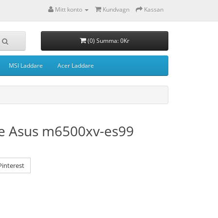
Mitt konto
Kundvagn
Kassan
(0) Summa: 0Kr
MSI Laddare
Acer Laddare
e Asus m6500xv-es99
interest