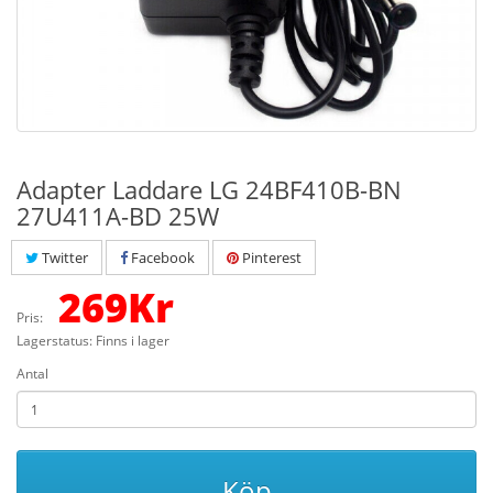
Adapter Laddare LG 24BF410B-BN
27U411A-BD 25W
Twitter
Facebook
Pinterest
269
Kr
Pris:
Lagerstatus: Finns i lager
Antal
Köp