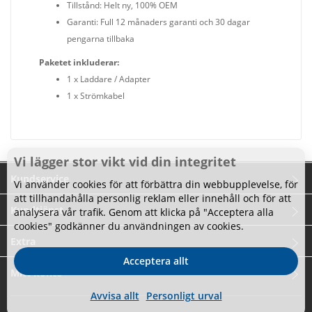
Tillstånd: Helt ny, 100% OEM
Garanti: Full 12 månaders garanti och 30 dagar
pengarna tillbaka
Paketet inkluderar:
1 x Laddare / Adapter
1 x Strömkabel
Vi lägger stor vikt vid din integritet
Kundservice
Vi använder cookies för att förbättra din webbupplevelse, för
att tillhandahålla personlig reklam eller innehåll och för att
Kundtjänst
analysera vår trafik. Genom att klicka på "Acceptera alla
cookies" godkänner du användningen av cookies.
Extra
Acceptera allt
Mitt konto
Avvisa allt
Personligt urval