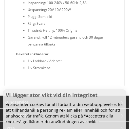
Inspänning: 100-240V / 50-60Hz 2,5A
Utspänning: 20V 10V 200W
Plugg: Som bild
Färg: Svart
Tillstånd: Helt ny, 100% Original
Garanti: Full 12 månaders garanti och 30 dagar
pengarna tillbaka
Paketet inkluderar:
1 x Laddare / Adapter
1 x Strömkabel
Vi lägger stor vikt vid din integritet
Kundservice
Vi använder cookies för att förbättra din webbupplevelse, för
att tillhandahålla personlig reklam eller innehåll och för att
Kundtjänst
analysera vår trafik. Genom att klicka på "Acceptera alla
cookies" godkänner du användningen av cookies.
Extra