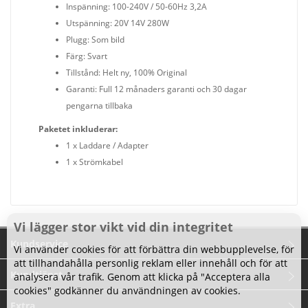
Inspänning: 100-240V / 50-60Hz 3,2A
Utspänning: 20V 14V 280W
Plugg: Som bild
Färg: Svart
Tillstånd: Helt ny, 100% Original
Garanti: Full 12 månaders garanti och 30 dagar
pengarna tillbaka
Paketet inkluderar:
1 x Laddare / Adapter
1 x Strömkabel
Vi lägger stor vikt vid din integritet
Kundservice
Vi använder cookies för att förbättra din webbupplevelse, för
att tillhandahålla personlig reklam eller innehåll och för att
Kundtjänst
analysera vår trafik. Genom att klicka på "Acceptera alla
cookies" godkänner du användningen av cookies.
Extra