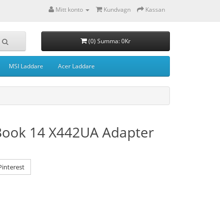
Mitt konto
Kundvagn
Kassan
(0) Summa: 0Kr
MSI Laddare
Acer Laddare
ook 14 X442UA Adapter
interest