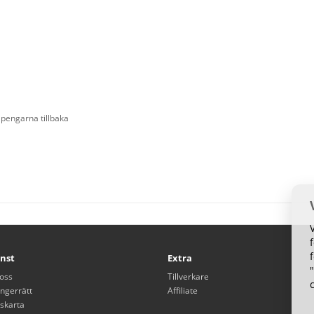
 pengarna tillbaka
nst
Extra
oss
Tillverkare
ngerrätt
Affiliate
skarta