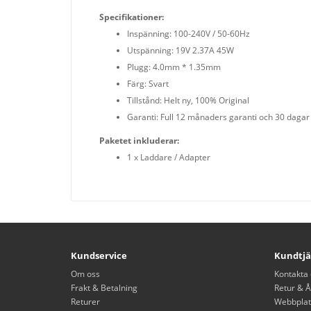
Specifikationer:
Inspänning: 100-240V / 50-60Hz
Utspänning: 19V 2.37A 45W
Plugg: 4.0mm * 1.35mm
Färg: Svart
Tillstånd: Helt ny, 100% Original
Garanti: Full 12 månaders garanti och 30 dagar
Paketet inkluderar:
1 x Laddare / Adapter
Kundservice
Kundtjä
Om oss
Kontakta 
Frakt & Betalning
Retur & Å
Returer
Webbplat