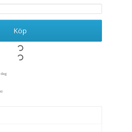
Köp
1 dag
ti