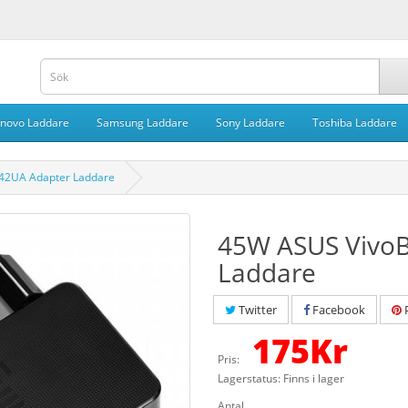
novo Laddare
Samsung Laddare
Sony Laddare
Toshiba Laddare
42UA Adapter Laddare
45W ASUS VivoB
Laddare
Twitter
Facebook
P
175
Kr
Pris:
Lagerstatus: Finns i lager
Antal