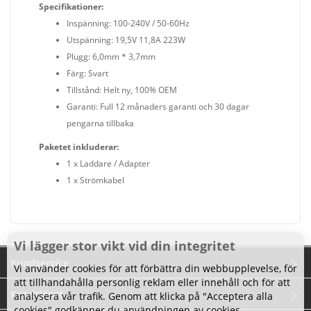
Specifikationer:
Inspänning: 100-240V / 50-60Hz
Utspänning: 19,5V 11,8A 223W
Plugg: 6,0mm * 3,7mm
Färg: Svart
Tillstånd: Helt ny, 100% OEM
Garanti: Full 12 månaders garanti och 30 dagar
pengarna tillbaka
Paketet inkluderar:
1 x Laddare / Adapter
1 x Strömkabel
Vi lägger stor vikt vid din integritet
Kundservice
Vi använder cookies för att förbättra din webbupplevelse, för
att tillhandahålla personlig reklam eller innehåll och för att
Kundtjänst
analysera vår trafik. Genom att klicka på "Acceptera alla
cookies" godkänner du användningen av cookies.