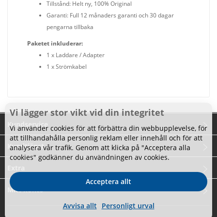
Tillstånd: Helt ny, 100% Original
Garanti: Full 12 månaders garanti och 30 dagar
pengarna tillbaka
Paketet inkluderar:
1 x Laddare / Adapter
1 x Strömkabel
Vi lägger stor vikt vid din integritet
Kundservice
Vi använder cookies för att förbättra din webbupplevelse, för
att tillhandahålla personlig reklam eller innehåll och för att
Kundtjänst
analysera vår trafik. Genom att klicka på "Acceptera alla
cookies" godkänner du användningen av cookies.
Extra
Acceptera allt
Mitt konto
Avvisa allt
Personligt urval