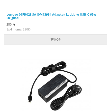
Lenovo 01FR028 SA10M13934 Adapter Laddare USB-C 65w
Original
280
Kr
Exkl moms: 280Kr
KÖP