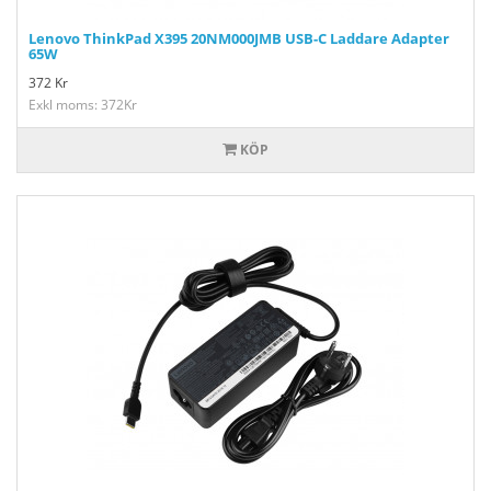
Lenovo ThinkPad X395 20NM000JMB USB-C Laddare Adapter
65W
372
Kr
Exkl moms: 372Kr
KÖP