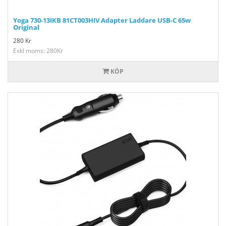
Yoga 730-13IKB 81CT003HIV Adapter Laddare USB-C 65w
Original
280
Kr
Exkl moms: 280Kr
KÖP