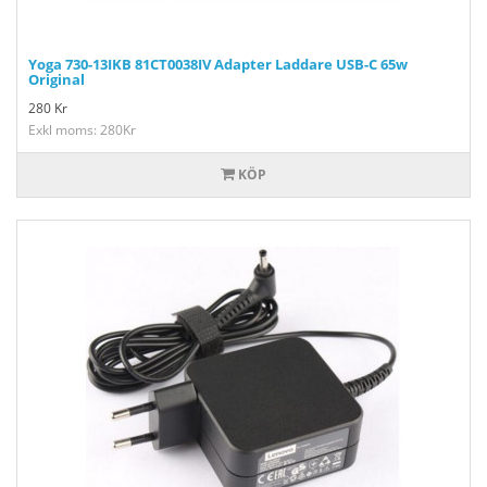
Yoga 730-13IKB 81CT0038IV Adapter Laddare USB-C 65w
Original
280
Kr
Exkl moms: 280Kr
KÖP