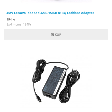
45W Lenovo ideapad 320S-15IKB 81BQ Laddare Adapter
194
Kr
Exkl moms: 194Kr
KÖP