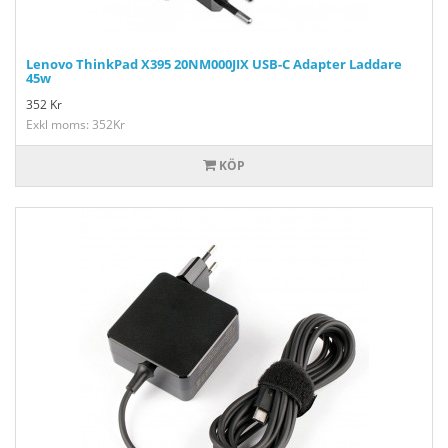
Lenovo ThinkPad X395 20NM000JIX USB-C Adapter Laddare
45w
352
Kr
Exkl moms: 352Kr
KÖP