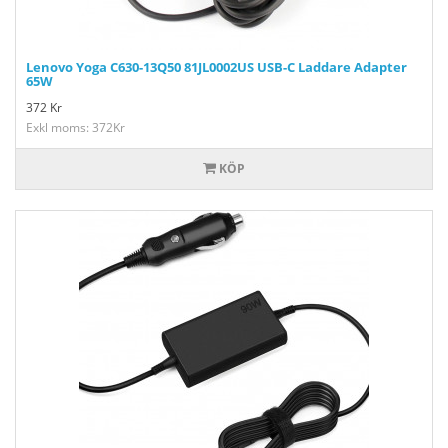
Lenovo Yoga C630-13Q50 81JL0002US USB-C Laddare Adapter
65W
372
Kr
Exkl moms: 372Kr
KÖP