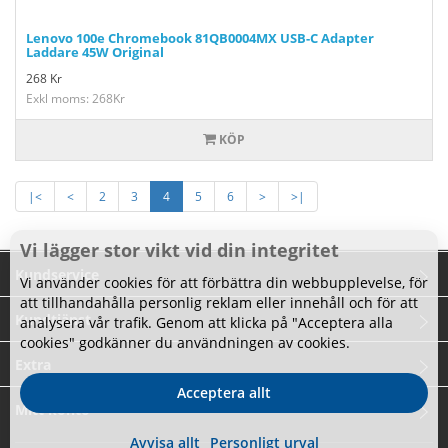
Lenovo 100e Chromebook 81QB0004MX USB-C Adapter
Laddare 45W Original
268
Kr
Exkl moms: 268Kr
KÖP
|<
<
2
3
4
5
6
>
>|
Vi lägger stor vikt vid din integritet
Kundservice
Vi använder cookies för att förbättra din webbupplevelse, för
att tillhandahålla personlig reklam eller innehåll och för att
Kundtjänst
analysera vår trafik. Genom att klicka på "Acceptera alla
cookies" godkänner du användningen av cookies.
Extra
Acceptera allt
Mitt konto
Avvisa allt
Personligt urval