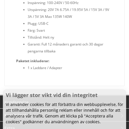
Inspänning: 100-240V / 50-60Hz
Utspänning: 20V 7A 6.75A / 19.95V 5A / 15V 3A / 9V
3A / 5V 3A Max 135W 140W
Plugg: USB-C
Färg: Svart
Tillstånd: Helt ny
Garanti: Full 12 månaders garanti och 30 dagar
pengarna tillbaka
Paketet inkluderar:
1 x Laddare / Adapter
Vi lägger stor vikt vid din integritet
Kundservice
Vi använder cookies för att förbättra din webbupplevelse, för
att tillhandahålla personlig reklam eller innehåll och för att
Kundtjänst
analysera vår trafik. Genom att klicka på "Acceptera alla
cookies" godkänner du användningen av cookies.
Extra