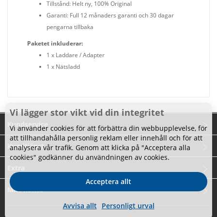
Tillstånd: Helt ny, 100% Original
Garanti: Full 12 månaders garanti och 30 dagar
pengarna tillbaka
Paketet inkluderar:
1 x Laddare / Adapter
1 x Nätsladd
Vi lägger stor vikt vid din integritet
Kundservice
Vi använder cookies för att förbättra din webbupplevelse, för
att tillhandahålla personlig reklam eller innehåll och för att
Kundtjänst
analysera vår trafik. Genom att klicka på "Acceptera alla
cookies" godkänner du användningen av cookies.
Extra
Acceptera allt
Mitt konto
Avvisa allt
Personligt urval