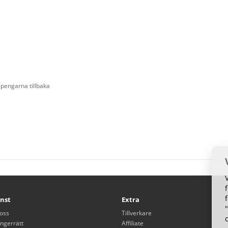
 pengarna tillbaka
nst
Extra
oss
Tillverkare
ngerrätt
Affiliate