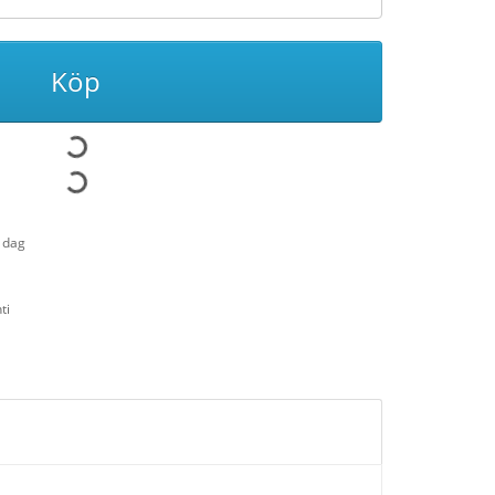
Köp
1 dag
ti