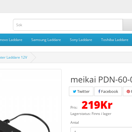
novo Laddare
Samsung Laddare
Sony Laddare
Toshiba Laddare
ter Laddare 12V
meikai PDN-60-
Twitter
Facebook
P
219
Kr
Pris:
Lagerstatus: Finns i lager
Antal