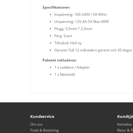
Specifikationer:
Inspänning: 100-240V / 50-60Hz
Utspänning: 12V 4A-5A Max 60W
Plugg: 5,5mm * 2,5mm
Färg: Svart
Tillstånd: Helt ny
Garanti: Full 12 månaders garanti och 30 dagar
Paketet inkluderar:
1 x Laddare / Adapter
1 x Nätsladd
Kundservice
Kundtjä
Om oss
Kontakta 
Frakt & Betalning
Retur & Å