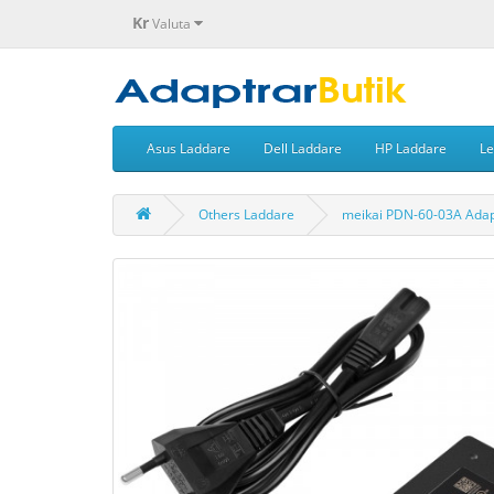
Kr
Valuta
Asus Laddare
Dell Laddare
HP Laddare
Le
Others Laddare
meikai PDN-60-03A Adap