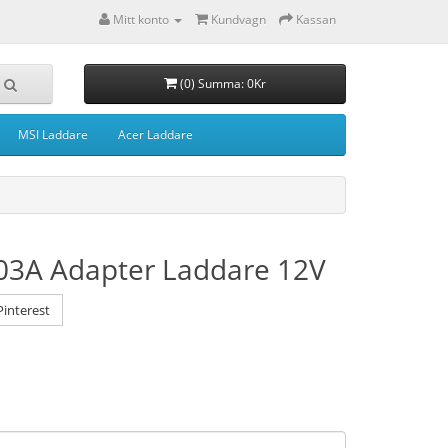
Mitt konto
Kundvagn
Kassan
(0) Summa: 0Kr
MSI Laddare
Acer Laddare
03A Adapter Laddare 12V
interest