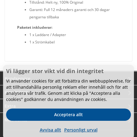
Tillstånd: Helt ny, 100% Original
Garanti: Full 12 månaders garanti och 30 dagar
pengarna tillbaka
Paketet inkluderar:
1 x Laddare / Adapter
1 x Strömkabel
Vi lägger stor vikt vid din integritet
Kundservice
Vi använder cookies för att förbättra din webbupplevelse, för
att tillhandahålla personlig reklam eller innehåll och för att
Kundtjänst
analysera vår trafik. Genom att klicka på "Acceptera alla
cookies" godkänner du användningen av cookies.
Extra
Acceptera allt
Mitt konto
Avvisa allt
Personligt urval