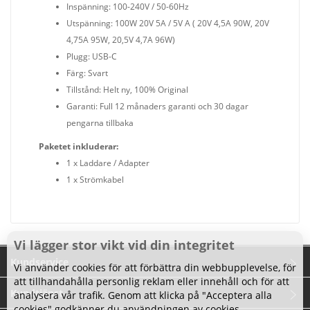
Inspänning: 100-240V / 50-60Hz
Utspänning: 100W 20V 5A / 5V A ( 20V 4,5A 90W, 20V
4,75A 95W, 20,5V 4,7A 96W)
Plugg: USB-C
Färg: Svart
Tillstånd: Helt ny, 100% Original
Garanti: Full 12 månaders garanti och 30 dagar
pengarna tillbaka
Paketet inkluderar:
1 x Laddare / Adapter
1 x Strömkabel
Vi lägger stor vikt vid din integritet
Kundservice
Vi använder cookies för att förbättra din webbupplevelse, för
att tillhandahålla personlig reklam eller innehåll och för att
Kundtjänst
analysera vår trafik. Genom att klicka på "Acceptera alla
cookies" godkänner du användningen av cookies.