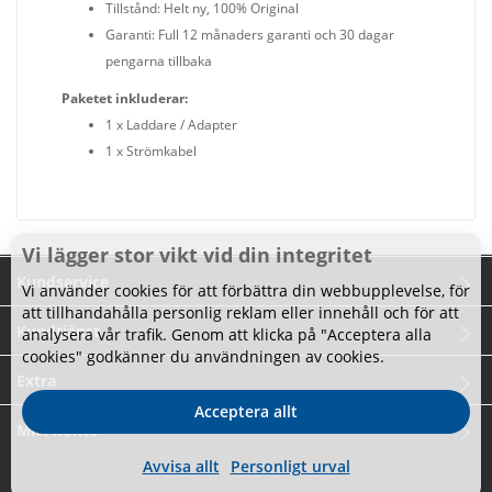
Tillstånd: Helt ny, 100% Original
Garanti: Full 12 månaders garanti och 30 dagar
pengarna tillbaka
Paketet inkluderar:
1 x Laddare / Adapter
1 x Strömkabel
Vi lägger stor vikt vid din integritet
Kundservice
Vi använder cookies för att förbättra din webbupplevelse, för
att tillhandahålla personlig reklam eller innehåll och för att
Kundtjänst
analysera vår trafik. Genom att klicka på "Acceptera alla
cookies" godkänner du användningen av cookies.
Extra
Acceptera allt
Mitt konto
Avvisa allt
Personligt urval