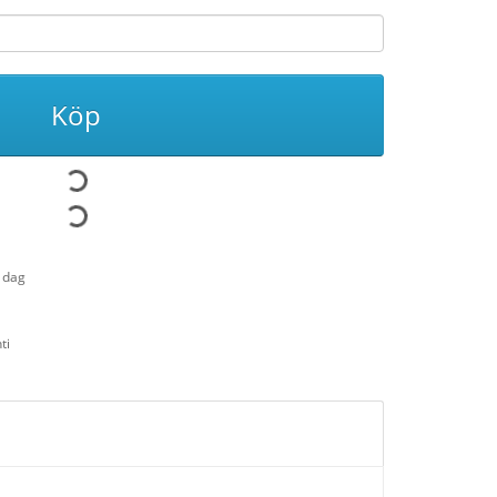
Köp
1 dag
ti