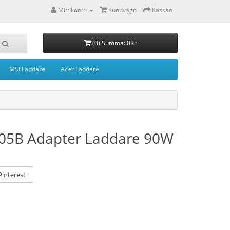
Mitt konto
Kundvagn
Kassan
(0) Summa: 0Kr
MSI Laddare
Acer Laddare
05B Adapter Laddare 90W
interest