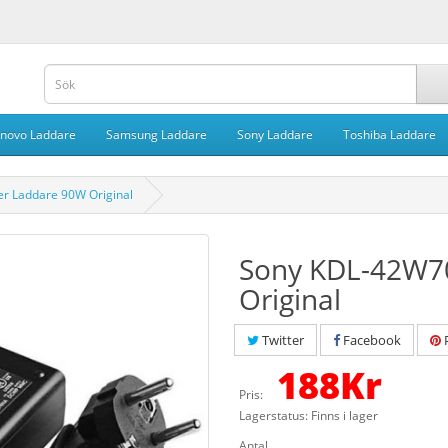
novo Laddare
Samsung Laddare
Sony Laddare
Toshiba Laddare
r Laddare 90W Original
Sony KDL-42W7
Original
Twitter
Facebook
P
188
Kr
Pris:
Lagerstatus: Finns i lager
Antal