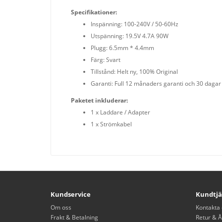
Specifikationer:
Inspänning: 100-240V / 50-60Hz
Utspänning: 19.5V 4.7A 90W
Plugg: 6.5mm * 4.4mm
Färg: Svart
Tillstånd: Helt ny, 100% Original
Garanti: Full 12 månaders garanti och 30 dagar
Paketet inkluderar:
1 x Laddare / Adapter
1 x Strömkabel
Kundservice
Kundtjä
Om oss
Kontakta 
Frakt & Betalning
Retur & Å