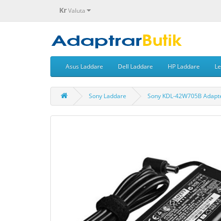
Kr
Valuta
Asus Laddare
Dell Laddare
HP Laddare
Le
Sony Laddare
Sony KDL-42W705B Adapte