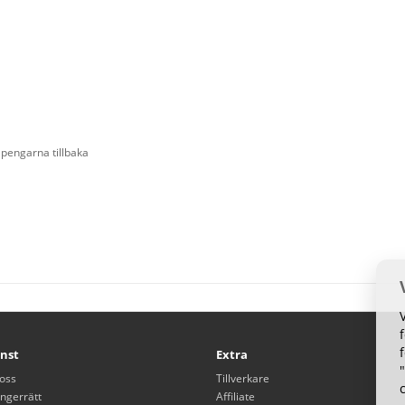
 pengarna tillbaka
nst
Extra
oss
Tillverkare
ngerrätt
Affiliate