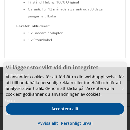
Tillstånd: Helt ny, 100% Original
Garanti: Full 12 månaders garanti och 30 dagar
pengarna tillbaka
Paketet inkluderar:
1 x Laddare / Adapter
1 x Strömkabel
Vi lägger stor vikt vid din integritet
Kundservice
Vi använder cookies för att förbättra din webbupplevelse, för
att tillhandahålla personlig reklam eller innehåll och för att
Kundtjänst
analysera vår trafik. Genom att klicka på "Acceptera alla
cookies" godkänner du användningen av cookies.
Extra
Acceptera allt
Mitt konto
Avvisa allt
Personligt urval